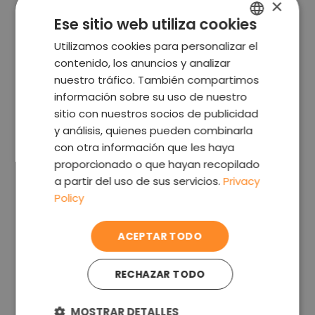
×
Ese sitio web utiliza cookies
Utilizamos cookies para personalizar el
ENGLISH
contenido, los anuncios y analizar
GERMAN
nuestro tráfico. También compartimos
CZECH
información sobre su uso de nuestro
sitio con nuestros socios de publicidad
FRENCH
y análisis, quienes pueden combinarla
SPANISH
con otra información que les haya
proporcionado o que hayan recopilado
ITALIAN
a partir del uso de sus servicios.
Privacy
PORTUGUESE
Policy
POLISH
ACEPTAR TODO
HUNGARIAN
DUTCH
RECHAZAR TODO
ROMANIAN
GREEK
MOSTRAR DETALLES