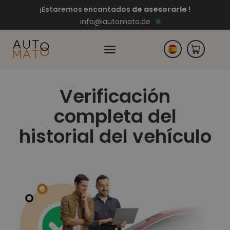
¡Estaremos encantados
de asesorarle
!
info@iautomato.de
DE
PL
Verificación
EN
RO
completa del
CZ
NL
historial del vehículo
PT
FR
EL
IT
HU