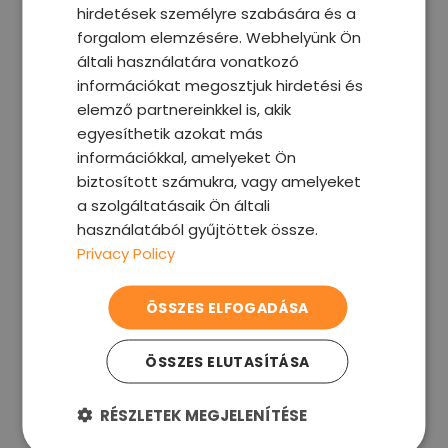
Fizetés banki átutalással, kártyával vagy
hirdetések személyre szabására és a
PayPal-lal.
CZECH
forgalom elemzésére. Webhelyünk Ön
általi használatára vonatkozó
FRENCH
információkat megosztjuk hirdetési és
SPANISH
elemző partnereinkkel is, akik
egyesíthetik azokat más
ITALIAN
információkkal, amelyeket Ön
PORTUGUESE
biztosított számukra, vagy amelyeket
POLISH
API integráció
a szolgáltatásaik Ön általi
használatából gyűjtöttek össze.
Automatizált megrendelés-feladás REST
HUNGARIAN
Privacy Policy
API-nkon keresztül.
DUTCH
ROMANIAN
ÖSSZES ELFOGADÁSA
GREEK
ÖSSZES ELUTASÍTÁSA
RÉSZLETEK MEGJELENÍTÉSE
Biztosítottak vagyunk