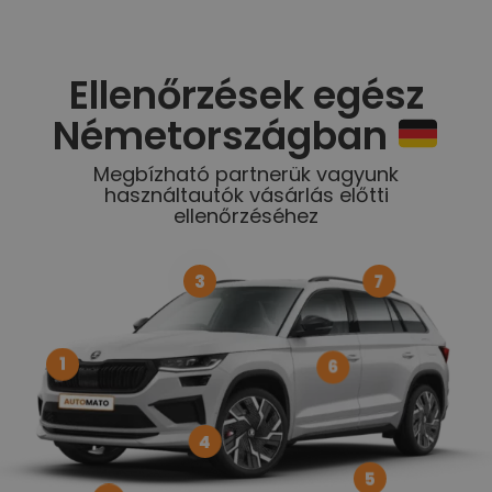
Ellenőrzések egész
Németországban
Megbízható partnerük vagyunk
használtautók vásárlás előtti
ellenőrzéséhez
3
7
1
6
4
5