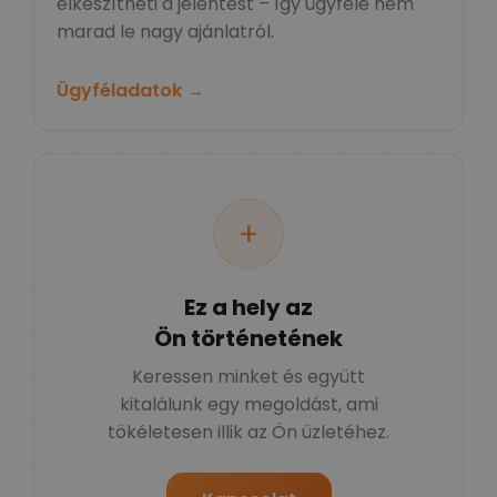
elkészítheti a jelentést – így ügyfele nem
marad le nagy ajánlatról.
Ügyféladatok →
+
Ez a hely az
Ön történetének
Keressen minket és együtt
kitalálunk egy megoldást, ami
tökéletesen illik az Ön üzletéhez.