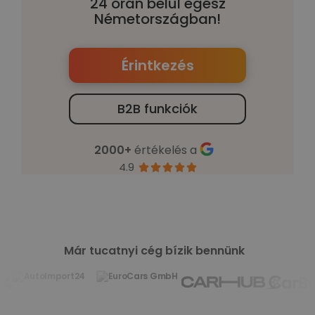
24 órán belül egész
Németországban!
Érintkezés
B2B funkciók
2000+
értékelés a
4.9





Már tucatnyi cég bízik bennünk