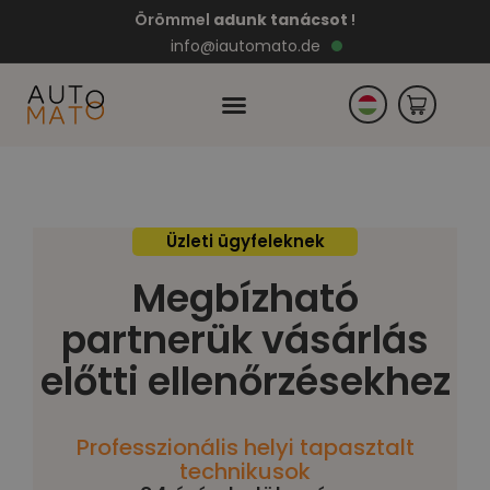
Örömmel
adunk tanácsot
!
info@iautomato.de
DE
PL
EN
RO
Üzleti ügyfeleknek
CZ
NL
Megbízható
ES
PT
partnerük vásárlás
FR
EL
előtti ellenőrzésekhez
IT
Professzionális helyi tapasztalt
technikusok