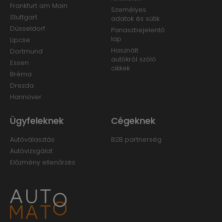
Frankfurt am Main
Személyes
Stuttgart
adatok és sütik
Düsseldorf
Panaszbejelentő
lap
Lipcse
Használt
Dortmund
autókról szóló
Essen
cikkek
Bréma
Drezda
Hannover
Ügyfeleknek
Cégeknek
Autóválasztás
B2B partnerség
Autóvizsgálat
Előzmény ellenőrzés