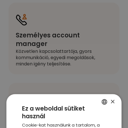
Személyes account
manager
Közvetlen kapcsolattartója, gyors
kommunikáció, egyedi megoldások,
minden igény teljesítése.
×
Ez a weboldal sütiket
Rugalmas számlázás
használ
ENGLISH
Csoportos számlázás, halasztott fizetés.
Cookie-kat használunk a tartalom, a
GERMAN