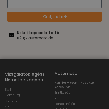
Küldje el a
Üzleti kapcsolattartó:
B2B@iautomato.de
Automato
Vizsgálatok egész
Németországban
Karrier - technikusokat
keresünk
Berlin
Érintkezés
Hamburg
Rólunk
München
Felhasználási
Köln
feltételek