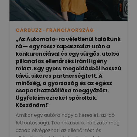
CARBUZZ · FRANCIAORSZÁG
„Az Automato-ra véletlenül találtunk
rá — egy rossz tapasztalat után a
konkurenciával és egy sürgős, utolsó
pillanatos ellenőrzés iránti igény
miatt. Egy gyors megoldásból hosszú
távú, sikeres partnerség lett. A
minőség, a gyorsaság és az egész
csapat hozzáállása meggyőzött.
Ügyfeleim ezreket spóroltak.
Köszönöm!"
Amikor egy autóra nagy a kereslet, az idő
létfontosságú. Technikusaink hálózata még
aznap elvégezheti az ellenőrzést és