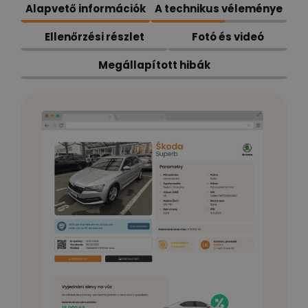
Alapvető információk
A technikus véleménye
Ellenőrzési részlet
Fotó és videó
Megállapított hibák