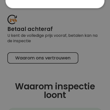
terug
Betaal achteraf
U kent de volledige prijs vooraf, betalen kan na
de inspectie
Waarom ons vertrouwen
Waarom inspectie
loont