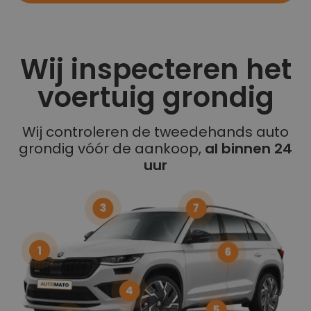
Wij inspecteren het
voertuig grondig
Wij controleren de tweedehands auto
grondig vóór de aankoop,
al binnen 24
uur
3
7
1
6
4
5