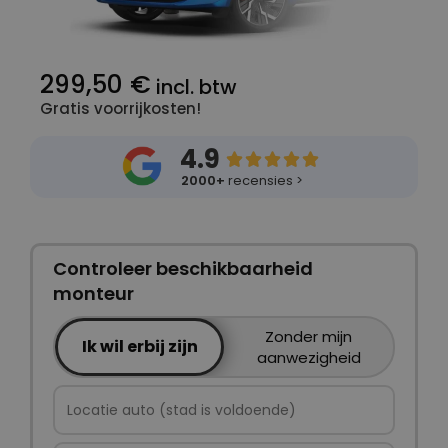
299,50 €
incl. btw
Gratis voorrijkosten!
4.9





2000+
recensies >
Controleer beschikbaarheid
monteur
Zonder mijn
Ik wil erbij zijn
aanwezigheid