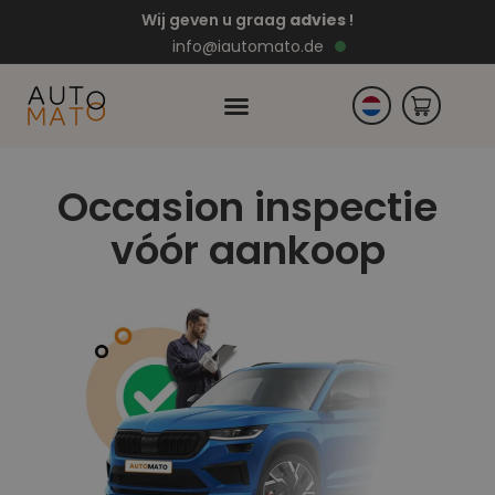
Wij geven u graag
advies
!
info@iautomato.de
DE
PL
Occasion inspectie
EN
RO
vóór aankoop
CZ
ES
PT
FR
EL
IT
HU