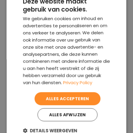
Deze website maakt
gebruik van cookies.
ENGLISH
We gebruiken cookies om inhoud en
GERMAN
Waarom wij de beste
advertenties te personaliseren en om
CZECH
ons verkeer te analyseren. We delen
keuze zijn
ook informatie over uw gebruik van
FRENCH
onze site met onze advertentie- en
SPANISH
analysepartners, die deze kunnen
combineren met andere informatie die
ITALIAN
u aan hen heeft verstrekt of die zij
Tevredenheidsgarantie
PORTUGUESE
hebben verzameld door uw gebruik
Als u niet tevreden bent met ons werk, neem
POLISH
van hun diensten.
Privacy Policy
contact op en wij lossen de situatie direct op
HUNGARIAN
ALLES ACCEPTEREN
DUTCH
ROMANIAN
Wij onderhandelen de korting
ALLES AFWIJZEN
GREEK
Wij onderhandelen namens u een korting met de
verkoper – vaak verdient de service zichzelf
DETAILS WEERGEVEN